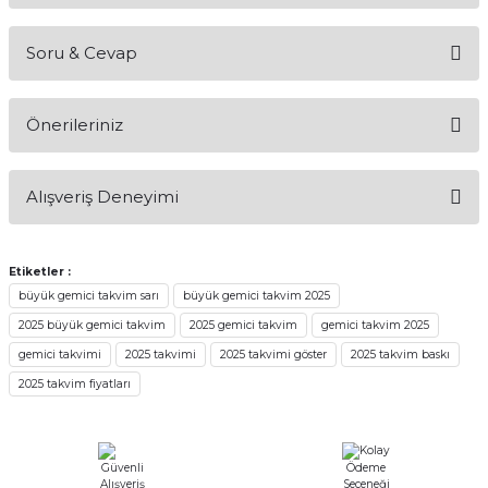
Soru & Cevap
Bu ürüne ilk yorumu siz yapın!
Önerileriniz
Yorum Yaz
Ürün hakkında henüz soru sorulmamış.
Bu ürünün fiyat bilgisi, resim, ürün açıklamalarında ve diğer
Alışveriş Deneyimi
konularda yetersiz gördüğünüz noktaları öneri formunu
Soru Sor
kullanarak tarafımıza iletebilirsiniz.
Görüş ve önerileriniz için teşekkür ederiz.
Etiketler :
Sitemize ilk yorumu siz yapın!
büyük gemici takvim sarı
büyük gemici takvim 2025
Ürün resmi kalitesiz, bozuk veya görüntülenemiyor.
2025 büyük gemici takvim
2025 gemici takvim
gemici takvim 2025
Ürün açıklamasında eksik bilgiler bulunuyor.
Deneyimini Paylaş
gemici takvimi
2025 takvimi
2025 takvimi göster
2025 takvim baskı
Ürün bilgilerinde hatalar bulunuyor.
2025 takvim fiyatları
Ürün fiyatı diğer sitelerden daha pahalı.
Bu ürüne benzer farklı alternatifler olmalı.