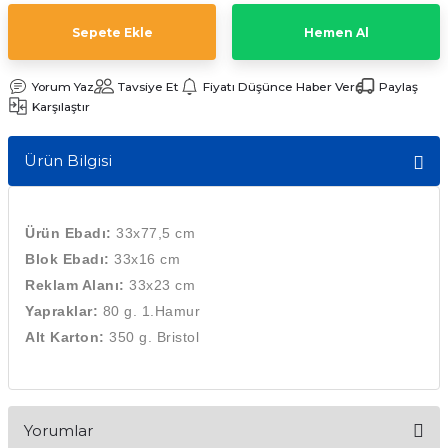
Sepete Ekle
Hemen Al
emler
Yorum Yaz
Tavsiye Et
Fiyatı Düşünce Haber Ver
Paylaş
Karşılaştır
Ürün Bilgisi
Ürün Ebadı:
33x77,5 cm
Blok Ebadı:
3
3x16 cm
Reklam Alanı:
33
x23 cm
Yapraklar:
80 g. 1.Hamur
Alt Karton:
350 g. Bristol
Yorumlar