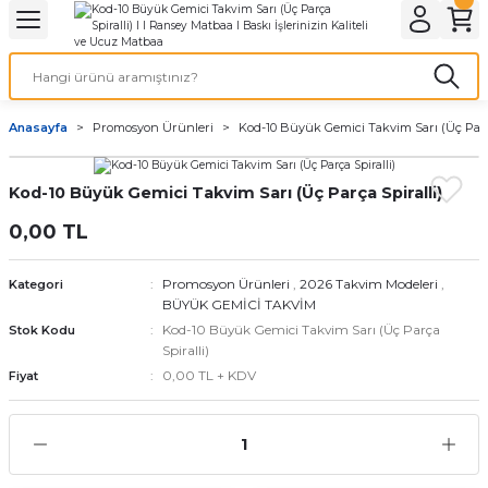
Geri Dön
Geri Dön
Geri Dön
Geri Dön
Geri Dön
Geri Dön
Geri Dön
eri
ı
nleri
 Ürünleri
ar
Anasayfa
Promosyon Ürünleri
Kod-10 Büyük Gemici Takvim Sarı (Üç Parça
Baskı
si
rünler
Kod-10 Büyük Gemici Takvim Sarı (Üç Parça Spiralli)
tiye
0,00 TL
deleri
ler
esi
Promosyon Ürünleri
,
2026 Takvim Modeleri
,
Kategori
BÜYÜK GEMİCİ TAKVİM
Kod-10 Büyük Gemici Takvim Sarı (Üç Parça
Stok Kodu
Spiralli)
s Kağıdı
0,00 TL + KDV
Fiyat
 Baskı