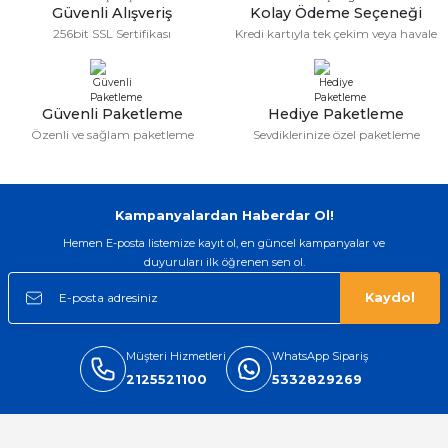
Güvenli Alışveriş
Kolay Ödeme Seçeneği
256bit SSL Sertifikası
Kredi kartıyla tek çekim veya havale
Gönder
Güvenli Paketleme
Hediye Paketleme
Özenli ve sağlam paketleme
Sevdiklerinize özel paketleme
Kampanyalardan Haberdar Ol!
Hemen E-posta listemize kayıt ol, en güncel kampanyalar ve
duyuruları ilk öğrenen sen ol.
Kaydol
Müşteri Hizmetleri
WhatsApp Sipariş
2125521100
5332829269