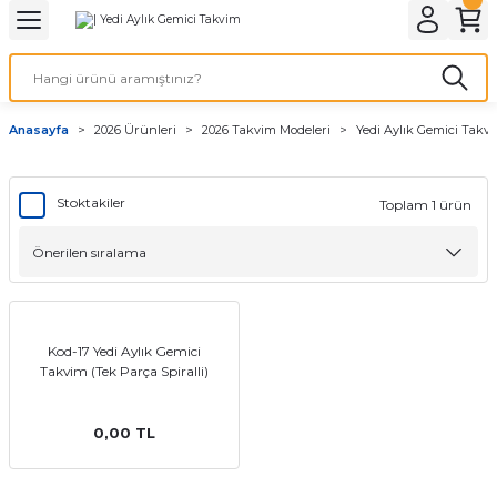
Geri Dön
Geri Dön
Geri Dön
Geri Dön
Geri Dön
Geri Dön
Geri Dön
eri
ı
nleri
 Ürünleri
ar
Anasayfa
2026 Ürünleri
2026 Takvim Modeleri
Yedi Aylık Gemici Takv
Baskı
si
rünler
tiye
Stoktakiler
Toplam 1 ürün
deleri
ler
esi
Kod-17 Yedi Aylık Gemici
s Kağıdı
Takvim (Tek Parça Spiralli)
0,00 TL
 Baskı