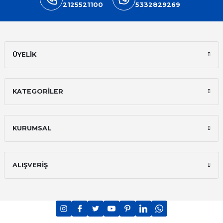
2125521100
5332829269
ÜYELİK
KATEGORİLER
KURUMSAL
ALIŞVERİŞ
PCI-DSS Ödeme Güvenliği