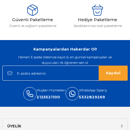
Güvenli Paketleme
Hediye Paketleme
emler
Özenli ve sağlam paketleme
Sevdiklerinize özel paketleme
Kampanyalardan Haberdar Ol!
Hemen E-posta listemize kayıt ol, en güncel kampanyalar ve
duyuruları ilk öğrenen sen ol.
Kaydol
Müşteri Hizmetleri
WhatsApp Sipariş
2125521100
5332829269
ÜYELİK