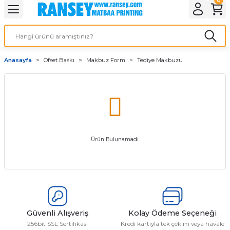
Geri Dön
Geri Dön
Geri Dön
Geri Dön
Geri Dön
Geri Dön
Geri Dön
eri
ı
nleri
 Ürünleri
ar
Anasayfa
Ofset Baskı
Makbuz Form
Tediye Makbuzu
Baskı
si
rünler
tiye
deleri
ler
esi
Ürün Bulunamadı.
s Kağıdı
Güvenli Alışveriş
Kolay Ödeme Seçeneği
 Baskı
256bit SSL Sertifikası
Kredi kartıyla tek çekim veya havale