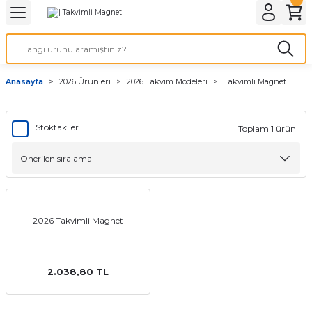
Geri Dön
Geri Dön
Geri Dön
Geri Dön
Geri Dön
Geri Dön
Geri Dön
eri
ı
nleri
 Ürünleri
ar
Anasayfa
2026 Ürünleri
2026 Takvim Modeleri
Takvimli Magnet
Baskı
si
rünler
tiye
Stoktakiler
Toplam 1 ürün
deleri
ler
esi
2026 Takvimli Magnet
s Kağıdı
2.038,80 TL
 Baskı