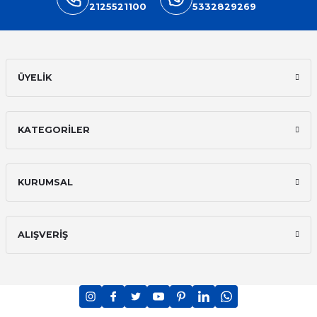
2125521100
5332829269
ÜYELİK
KATEGORİLER
KURUMSAL
ALIŞVERİŞ
PCI-DSS Ödeme Güvenliği