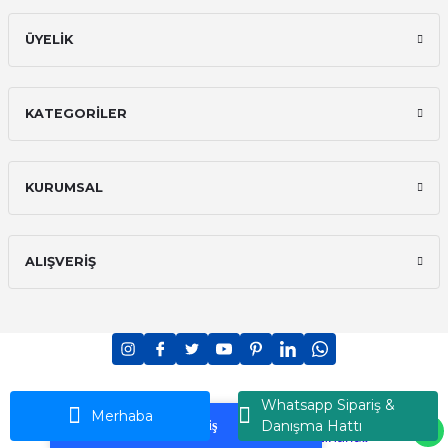
ÜYELİK
KATEGORİLER
KURUMSAL
ALIŞVERİŞ
PCI-DSS Ödeme Güvenliği
7/24 Canlı Destek
Whatsapp Sipariş &
Ransey © 2026 - Tüm Hakları Saklıdır
Merhaba
Danışma Hattı
Korumalı Alışveriş
iyzico Korumalı Alışveriş
ideasoft
ile
e-