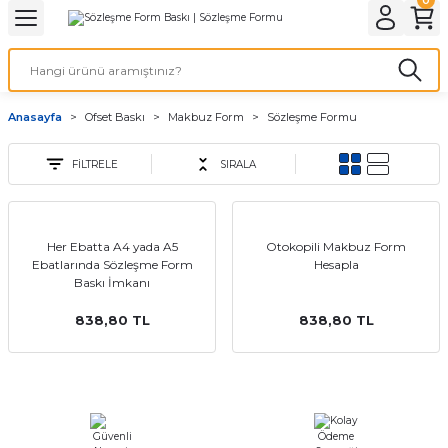
Geri Dön
Geri Dön
Geri Dön
Geri Dön
Geri Dön
Geri Dön
Geri Dön
eri
ı
nleri
 Ürünleri
ar
Anasayfa
Ofset Baskı
Makbuz Form
Sözleşme Formu
Baskı
si
rünler
FİLTRELE
SIRALA
tiye
deleri
ler
esi
Her Ebatta A4 yada A5
Otokopili Makbuz Form
Ebatlarında Sözleşme Form
Hesapla
Baskı İmkanı
838,80 TL
838,80 TL
s Kağıdı
 Baskı