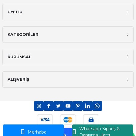
ÜYELİK
KATEGORİLER
KURUMSAL
ALIŞVERİŞ
PCI-DSS Ödeme Güvenliği
7/24 Canlı Destek
Whatsapp Sipariş &
Ransey © 2026 - Tüm Hakları Saklıdır
Merhaba
Danışma Hattı
Korumalı Alışveriş