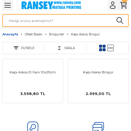
Geri Dön
Geri Dön
Geri Dön
Geri Dön
Geri Dön
Geri Dön
Geri Dön
eri
ı
nleri
 Ürünleri
ar
Anasayfa
Ofset Baskı
Broşürler
Kapı Askısı Broşür
Baskı
si
rünler
FİLTRELE
SIRALA
tiye
deleri
ler
esi
Kapı Askısı El İlanı 10x29cm
Kapı Askısı Broşür
3.598,80 TL
2.999,00 TL
s Kağıdı
 Baskı