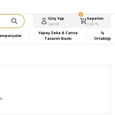
0
Giriş Yap
Sepetim
Üye Ol
0,00 TL
Yapay Zeka & Canva
İş
ampanyalar
Tasarım Baskı
Ortaklığı
ı.