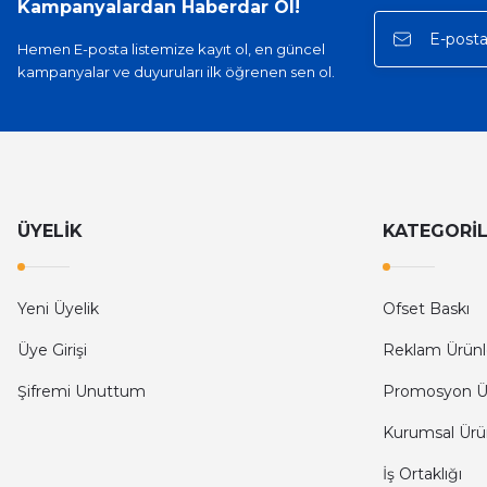
Kampanyalardan Haberdar Ol!
Hemen E-posta listemize kayıt ol, en güncel
kampanyalar ve duyuruları ilk öğrenen sen ol.
ÜYELİK
KATEGORİ
Yeni Üyelik
Ofset Baskı
Üye Girişi
Reklam Ürünl
Şifremi Unuttum
Promosyon Ü
Kurumsal Ürü
İş Ortaklığı