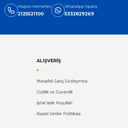
Müşteri Hizmetleri
WhatsApp Sipariş
2125521100
5332829269
ALIŞVERİŞ
Mesafeli Satış Sözleşmesi
Gizlilik ve Güvenlik
İptal İade Koşullari
Kişisel Veriler Politikası