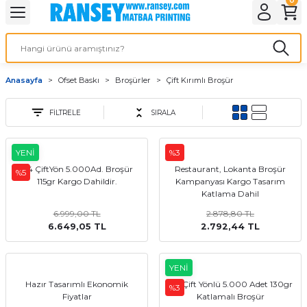
Geri Dön
Geri Dön
Geri Dön
Geri Dön
Geri Dön
Geri Dön
Geri Dön
eri
ı
nleri
 Ürünleri
ar
Anasayfa
Ofset Baskı
Broşürler
Çift Kırımlı Broşür
Baskı
si
rünler
FİLTRELE
SIRALA
tiye
YENİ
%3
deleri
ler
esi
A4 ÇiftYön 5.000Ad. Broşür
Restaurant, Lokanta Broşür
%5
115gr Kargo Dahildir.
Kampanyası Kargo Tasarım
Katlama Dahil
6.999,00 TL
2.878,80 TL
s Kağıdı
6.649,05 TL
2.792,44 TL
YENİ
Hazır Tasarımlı Ekonomik
A4 Çift Yönlü 5.000 Adet 130gr
%3
 Baskı
Fiyatlar
Katlamalı Broşür