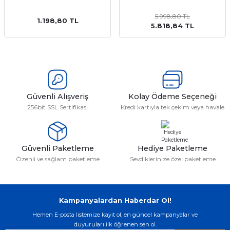
5.998,80 TL
1.198,80 TL
5.818,84 TL
emler
Güvenli Alışveriş
Kolay Ödeme Seçeneği
256bit SSL Sertifikası
Kredi kartıyla tek çekim veya havale
Güvenli Paketleme
Hediye Paketleme
Özenli ve sağlam paketleme
Sevdiklerinize özel paketleme
Kampanyalardan Haberdar Ol!
Hemen E-posta listemize kayıt ol, en güncel kampanyalar ve
duyuruları ilk öğrenen sen ol.