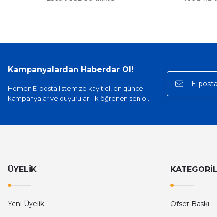
Kampanyalardan Haberdar Ol!
Hemen E-posta listemize kayıt ol, en güncel
kampanyalar ve duyuruları ilk öğrenen sen ol.
ÜYELİK
KATEGORİ
Yeni Üyelik
Ofset Baskı