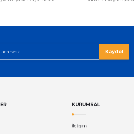
Kaydol
LER
KURUMSAL
İletişim