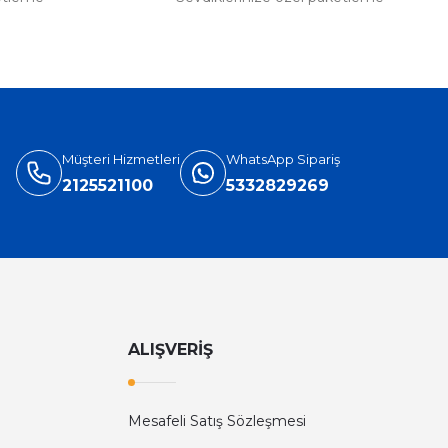
Müşteri Hizmetleri
WhatsApp Sipariş
2125521100
5332829269
ALIŞVERİŞ
Mesafeli Satış Sözleşmesi