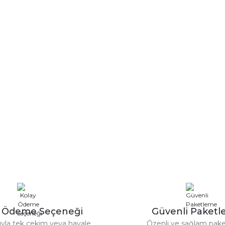
y Ödeme Seçeneği
Güvenli Paket
tıyla tek çekim veya havale
Özenli ve sağlam pak