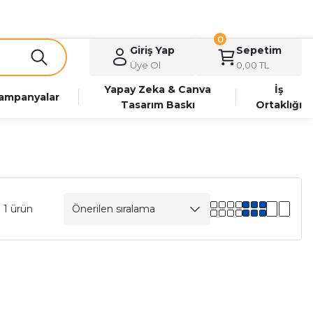
0
Giriş Yap
Sepetim
Üye Ol
0,00 TL
Yapay Zeka & Canva
İş
ampanyalar
Tasarım Baskı
Ortaklığı
 1 ürün