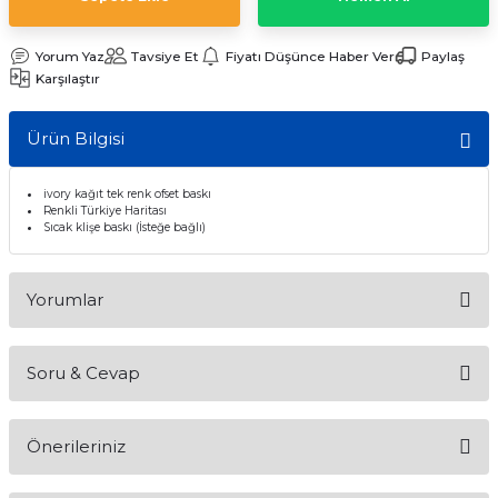
Yorum Yaz
Tavsiye Et
Fiyatı Düşünce Haber Ver
Paylaş
Karşılaştır
emler
Ürün Bilgisi
ivory kağıt tek renk ofset baskı
Renkli Türkiye Haritası
Sıcak klişe baskı (İsteğe bağlı)
Yorumlar
Soru & Cevap
Bu ürüne ilk yorumu siz yapın!
Önerileriniz
Yorum Yaz
Ürün hakkında henüz soru sorulmamış.