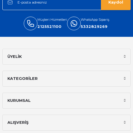
Kaydol
Müşteri Hizmetleri
WhatsApp Sipariş
2125521100
5332829269
ÜYELİK
KATEGORİLER
KURUMSAL
ALIŞVERİŞ