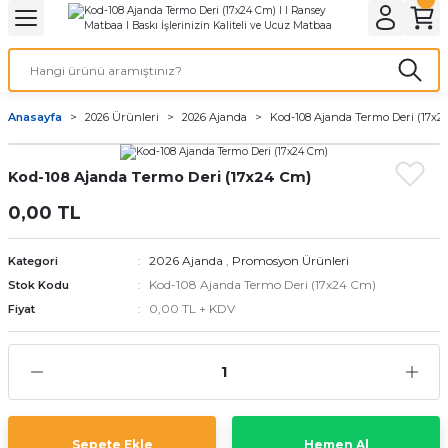
Geri Dön
Geri Dön
Geri Dön
Geri Dön
Geri Dön
Geri Dön
Geri Dön
eri
ı
nleri
 Ürünleri
ar
Anasayfa
2026 Ürünleri
2026 Ajanda
Kod-108 Ajanda Termo Deri (17x2
Baskı
si
rünler
Kod-108 Ajanda Termo Deri (17x24 Cm)
tiye
0,00 TL
deleri
ler
esi
2026 Ajanda
,
Promosyon Ürünleri
Kategori
Kod-108 Ajanda Termo Deri (17x24 Cm)
Stok Kodu
0,00 TL + KDV
Fiyat
s Kağıdı
 Baskı
Sepete Ekle
Hemen Al