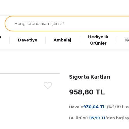
n
Hediyelik
Davetiye
Ambalaj
K
Ürünler
Sigorta Kartları
958,80 TL
930,04 TL
(%3,00 hava
Havale
Bu ürünü
115,99 TL
’den başla