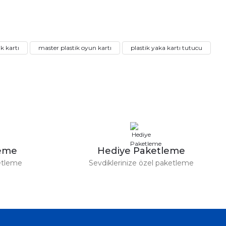
a iletebilirsiniz.
ik kartı
master plastik oyun kartı
plastik yaka kartı tutucu
leme
Hediye Paketleme
etleme
Sevdiklerinize özel paketleme