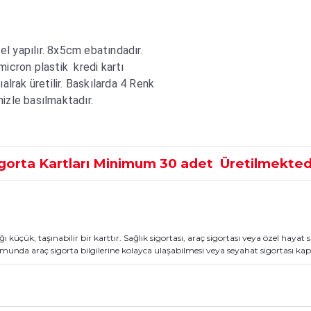
zel yapılır. 8x5cm ebatındadır.
icron plastik kredi kartı
alrak üretilir. Baskılarda 4 Renk
izle basılmaktadır.
igorta Kartları Minimum 30 adet
Üretilmekted
ığı küçük, taşınabilir bir karttır. Sağlık sigortası, araç sigortası veya özel hayat si
munda araç sigorta bilgilerine kolayca ulaşabilmesi veya seyahat sigortası kaps