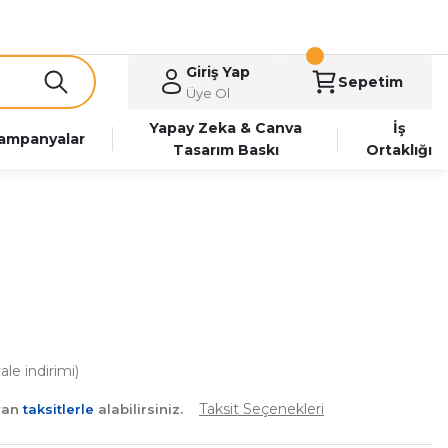
Giriş Yap
Sepetim
Üye Ol
Yapay Zeka & Canva
İş
ampanyalar
Tasarım Baskı
Ortaklığı
le indirimi)
Taksit Seçenekleri
yan
taksitlerle
alabilirsiniz.