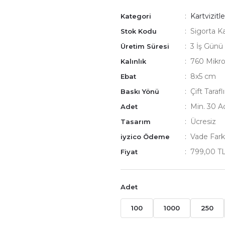
Kartvizitle
Kategori
Sigorta Ka
Stok Kodu
3 İş Günü
Üretim Süresi
760 Mikr
Kalınlık
8x5 cm
Ebat
Çift Tarafl
Baskı Yönü
Min. 30 A
Adet
Ücresiz
Tasarım
Vade Fark
iyzico Ödeme
799,00 T
Fiyat
Adet
100
1000
250