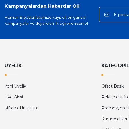
Kampanyalardan Haberdar Ol!
Hemen E-posta listemize kayıt ol, en güncel
kampanyalar ve duyuruları ilk öğrenen sen ol.
ÜYELİK
KATEGORİ
Yeni Üyelik
Ofset Baskı
Üye Girişi
Reklam Ürünl
Şifremi Unuttum
Promosyon Ü
Kurumsal Ürü