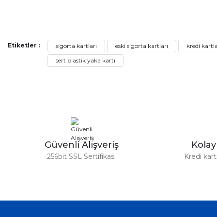
Bu ürünün fiyat bilgisi, resim, ürün açıklamalarında ve diğer ko
Görüş ve önerileriniz için teşekkür ederiz.
Etiketler :
sigorta kartları
eski sigorta kartları
kredi kartl
Ürün resmi kalitesiz, bozuk veya görüntülenemiyor.
sert plastik yaka kartı
Ürün açıklamasında eksik bilgiler bulunuyor.
Ürün bilgilerinde hatalar bulunuyor.
Ürün fiyatı diğer sitelerden daha pahalı.
Bu ürüne benzer farklı alternatifler olmalı.
Güvenli Alışveriş
Kola
256bit SSL Sertifikası
Kredi kar