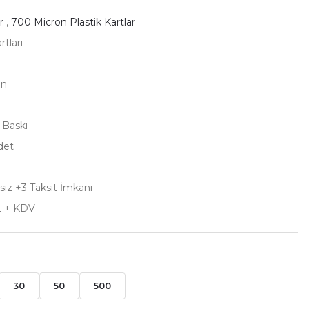
r
,
700 Micron Plastik Kartlar
rtları
on
ı Baskı
det
sız +3 Taksit İmkanı
L + KDV
30
50
500