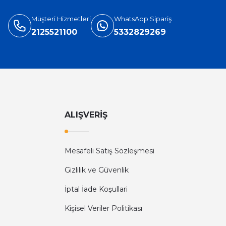
Müşteri Hizmetleri
WhatsApp Sipariş
2125521100
5332829269
ALIŞVERİŞ
Mesafeli Satış Sözleşmesi
Gizlilik ve Güvenlik
İptal İade Koşullari
Kişisel Veriler Politikası