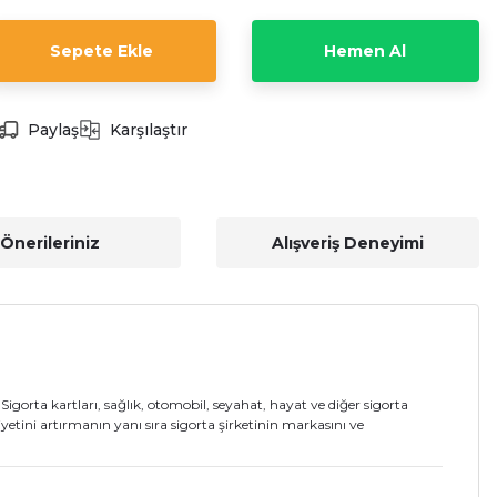
Sepete Ekle
Hemen Al
Paylaş
Karşılaştır
Önerileriniz
Alışveriş Deneyimi
 Sigorta kartları, sağlık, otomobil, seyahat, hayat ve diğer sigorta
yetini artırmanın yanı sıra sigorta şirketinin markasını ve