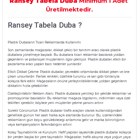
Ransey Tabela Duba
Minimum 1 Adet
Üretilmektedir.
Ransey Tabela Duba ?
Plastik Dubaların Ticari Reklamlarda Kullanımı
Son zamanlarda mağazalar, dikkat çekici bir tanıtım aracı olarak plastik
dubalara yönelmeye başladı. Bu dubalara ticari reklamlar basılarak yoldan
geçenlerin ve potansiyel müşterilerin ilgisi çekiliyor. Plastik dubaları etkili bir
pazarlama aracı yapan bazı nedenler şunlardır:
Etkili Dikkat Çekme: Plastik dubalar, çevredeki ortamlarda dikkat çeken ve öne
çıkan unsurlardır. Parlak renkleri, özellikle turuncu ve sarı gibi tonlarıyla
kolayca fark edilir. Mağazaların önüne yerleştirildiklerinde, yoldan geçenlerin
dikkatini hızla çekebilirler.
Özelleştirilebilir Reklam Alanı: Plastik dubalara yenilikçi bir şekilde reklamlar ve
promosyonlar basılabilir. Bu reklamlar mağaza logolarını, indirimleri veya özel
teklifleri içerebilir, böylece yeni müşteriler çekme şansını artırır.
Sürekli Görünürlük: Plastik dubalar trafik araçları olarak kullanıldığından
genellikle günün her saati halka açık alanlarda bulunur. Bu, üzerlerindeki
reklamların gün boyu görülebileceği anlamına gelir ve marka bilinirliğinin
veya kampanyaların farkındalığını artırır.
Kolay Taşınabilirlik ve Kurulum: Hafif yapıları sayesinde plastik dubalar kolayca
bir yerden başka bir yere taşınabilir. Mağazalar, trafik akışına veya yoğun yaya