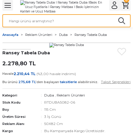
Geri Dön
Geri Dön
Geri Dön
Geri Dön
Geri Dön
Geri Dön
Geri Dön
eri
ı
nleri
 Ürünleri
ar
Anasayfa
Reklam Ürünleri
Duba
Ransey Tabela Duba
Baskı
si
rünler
Ransey Tabela Duba
tiye
2.278,80 TL
deleri
ler
esi
Havale
2.210,44 TL
(%3,00 havale indirimi)
Taksit Seçenekleri
Bu ürünü
275,68 TL
’den başlayan
taksitlerle
alabilirsiniz.
Duba
,
Reklam Ürünleri
Kategori
s Kağıdı
RTDUBA5082-06
Stok Kodu
115 Cm
Boy
3 İş Günü
Üretim Süresi
50X82 Cm
Reklam Alanı
 Baskı
Bu Kampanyada Kargo Ücretisizdir.
Kargo