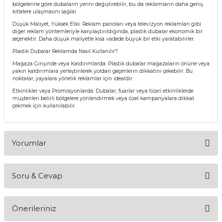
bölgelerine göre dubaların yerini değiştirebilir, bu da reklamların daha geniş
kitlelere ulaşmasını sağlar.
Düşük Maliyet, Yüksek Etki: Reklam panoları veya televizyon reklamları gibi
diğer reklam yöntemleriyle karşılaştırıldığında, plastik dubalar ekonomik bir
seçenektir. Daha düşük maliyetle kısa vadede büyük bir etki yaratabilirler.
Plastik Dubalar Reklamda Nasıl Kullanılır?
Mağaza Girişinde veya Kaldırımlarda: Plastik dubalar mağazaların önüne veya
yakın kaldırımlara yerleştirilerek yoldan geçenlerin dikkatini çekebilir. Bu
noktalar, yayalara yönelik reklamlar için idealdir.
Etkinlikler veya Promosyonlarda: Dubalar, fuarlar veya ticari etkinliklerde
müşterileri belirli bölgelere yönlendirmek veya özel kampanyalara dikkat
çekmek için kullanılabilir.
Yorumlar
Soru & Cevap
Bu ürüne ilk yorumu siz yapın!
Önerileriniz
Yorum Yaz
Ürün hakkında henüz soru sorulmamış.