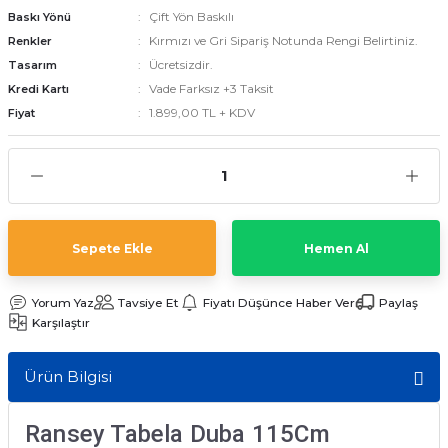
Çift Yön Baskılı
Baskı Yönü
Kırmızı ve Gri Sipariş Notunda Rengi Belirtiniz.
Renkler
Ücretsizdir.
Tasarım
emler
Vade Farksız +3 Taksit
Kredi Kartı
1.899,00 TL + KDV
Fiyat
Sepete Ekle
Hemen Al
Yorum Yaz
Tavsiye Et
Fiyatı Düşünce Haber Ver
Paylaş
Karşılaştır
Ürün Bilgisi
Ransey Tabela Duba 115Cm