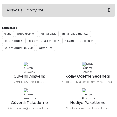
Bu ürünün fiyat bilgisi, resim, ürün açıklamalarında ve diğer
Alışveriş Deneyimi
konularda yetersiz gördüğünüz noktaları öneri formunu
Soru Sor
kullanarak tarafımıza iletebilirsiniz.
Görüş ve önerileriniz için teşekkür ederiz.
Etiketler :
Sitemize ilk yorumu siz yapın!
duba
duba ürünleri
dijital baskı
dijital baskı merkezi
Ürün resmi kalitesiz, bozuk veya görüntülenemiyor.
reklam dubası
reklam dubası en ucuz
reklam dubası ölçüleri
Ürün açıklamasında eksik bilgiler bulunuyor.
Deneyimini Paylaş
reklam dubası büyük
raket duba
Ürün bilgilerinde hatalar bulunuyor.
Ürün fiyatı diğer sitelerden daha pahalı.
Bu ürüne benzer farklı alternatifler olmalı.
Güvenli Alışveriş
Kolay Ödeme Seçeneği
256bit SSL Sertifikası
Kredi kartıyla tek çekim veya havale
Gönder
Güvenli Paketleme
Hediye Paketleme
Özenli ve sağlam paketleme
Sevdiklerinize özel paketleme