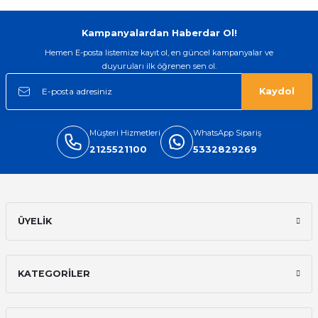
Kampanyalardan Haberdar Ol!
Hemen E-posta listemize kayıt ol, en güncel kampanyalar ve
duyuruları ilk öğrenen sen ol.
Kaydol
Müşteri Hizmetleri
WhatsApp Sipariş
2125521100
5332829269
ÜYELİK
KATEGORİLER