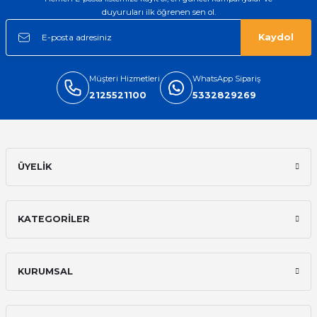
duyuruları ilk öğrenen sen ol.
Kaydol
Müşteri Hizmetleri
WhatsApp Sipariş
2125521100
5332829269
ÜYELİK
KATEGORİLER
KURUMSAL