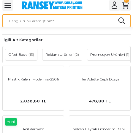
Geri Dön
Geri Dön
Geri Dön
Geri Dön
Geri Dön
Geri Dön
Geri Dön
eri
ı
nleri
 Ürünleri
ar
Baskı
si
rünler
İlgili Alt Kategoriler
tiye
Ofset Baskı
(13)
Reklam Ürünleri
(2)
Promosyon Ürünleri
(1)
deleri
ler
esi
Plastik Kalem Model rns-2506
Her Adette Cepli Dosya
s Kağıdı
2.038,80 TL
478,80 TL
YENİ
 Baskı
Acil Kartvizit
Yelken Bayrak Gönderim Dahill