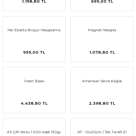
1.198,80 TL
699,00 TL
Her Ebatta Broşür Hesaplama
Magnet Hesapla
999,00 TL
1.078,80 TL
İnsert Baskı
Amerikan Servis Kağıdı
4.438,80 TL
2.398,80 TL
A3 Çift Yönlü 1.000 Adet 130gr
A7 - 10x20cm / Tek Taraflı El