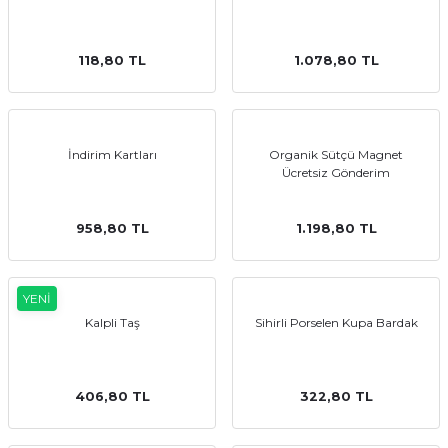
118,80 TL
1.078,80 TL
emler
İndirim Kartları
Organik Sütçü Magnet
Ücretsiz Gönderim
958,80 TL
1.198,80 TL
YENİ
Kalpli Taş
Sihirli Porselen Kupa Bardak
406,80 TL
322,80 TL