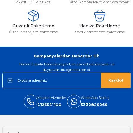
256bit SSL Sertifikası
Kredi kartıyla tek çekim veya havale
emler
Güvenli Paketleme
Hediye Paketleme
Özenli ve sağlam paketleme
Sevdiklerinize özel paketleme
Kampanyalardan Haberdar Ol!
Hemen E-posta listemize kayıt ol, en güncel kampanyalar ve
duyuruları ilk öğrenen sen ol.
Kaydol
Müşteri Hizmetleri
WhatsApp Sipariş
2125521100
5332829269