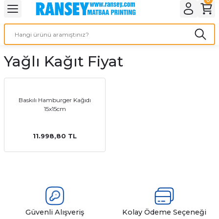
Geri Dön
Geri Dön
Geri Dön
Geri Dön
Geri Dön
Geri Dön
Geri Dön
eri
ı
nleri
 Ürünleri
ar
Yağlı Kağıt Fiyat
Baskı
si
rünler
tiye
Baskılı Hamburger Kağıdı
15x15cm
deleri
ler
esi
11.998,80 TL
s Kağıdı
 Baskı
Güvenli Alışveriş
Kolay Ödeme Seçeneği