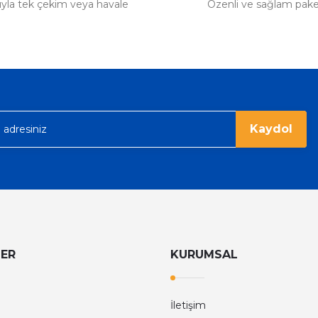
tıyla tek çekim veya havale
Özenli ve sağlam pak
Kaydol
LER
KURUMSAL
İletişim