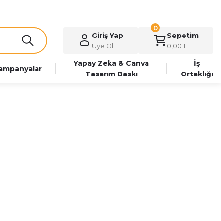
0
Giriş Yap
Sepetim
Üye Ol
0,00 TL
Yapay Zeka & Canva
İş
ampanyalar
Tasarım Baskı
Ortaklığı