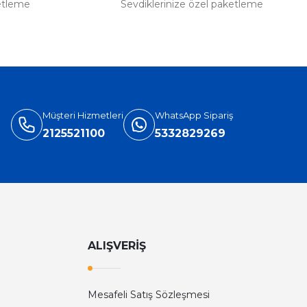
etleme
Sevdiklerinize özel paketleme
Müşteri Hizmetleri
WhatsApp Sipariş
2125521100
5332829269
ALIŞVERİŞ
Mesafeli Satış Sözleşmesi