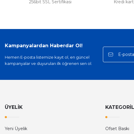
256bit SSL Sertifikası
Kredi kar
Kampanyalardan Haberdar Ol!
Hemen E-posta listemize kayıt ol, en güncel
kampanyalar ve duyuruları ilk öğrenen sen ol.
ÜYELİK
KATEGORİ
Yeni Üyelik
Ofset Baskı