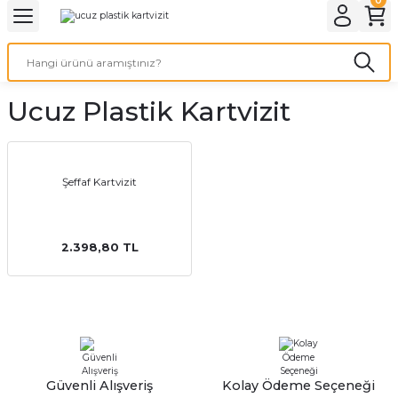
Geri Dön
Geri Dön
Geri Dön
Geri Dön
Geri Dön
Geri Dön
Geri Dön
eri
ı
nleri
 Ürünleri
ar
Ucuz Plastik Kartvizit
Baskı
si
rünler
tiye
Şeffaf Kartvizit
deleri
ler
esi
2.398,80 TL
s Kağıdı
 Baskı
Güvenli Alışveriş
Kolay Ödeme Seçeneği