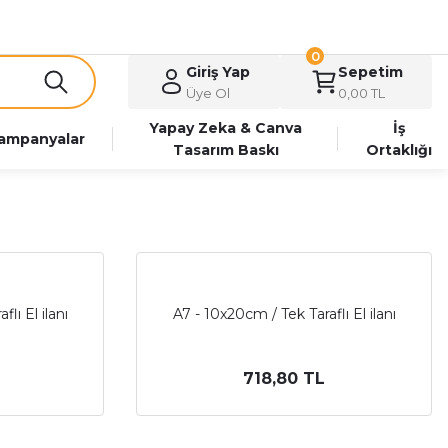
0
Giriş Yap
Sepetim
Üye Ol
0,00 TL
Yapay Zeka & Canva
İş
ampanyalar
Tasarım Baskı
Ortaklığı
lı El ilanı
A7 - 10x20cm / Tek Taraflı El ilanı
718,80 TL