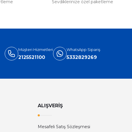
etleme
Sevdiklerinize özel paketleme
Müşteri Hizmetleri
WhatsApp Sipariş
2125521100
5332829269
ALIŞVERİŞ
Mesafeli Satış Sözleşmesi