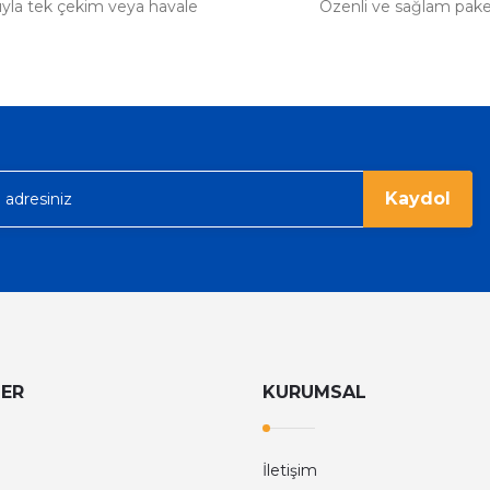
tıyla tek çekim veya havale
Özenli ve sağlam pak
Kaydol
LER
KURUMSAL
İletişim