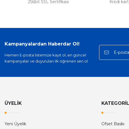
256bit SSL Sertifikası
Kredi kar
Kampanyalardan Haberdar Ol!
Hemen E-posta listemize kayıt ol, en güncel
kampanyalar ve duyuruları ilk öğrenen sen ol.
ÜYELİK
KATEGORİ
Yeni Üyelik
Ofset Baskı