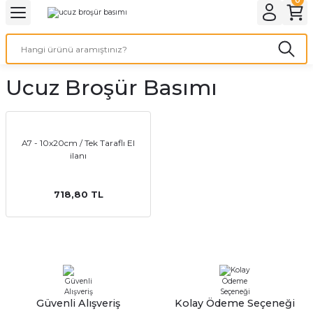
Geri Dön
Geri Dön
Geri Dön
Geri Dön
Geri Dön
Geri Dön
Geri Dön
eri
ı
nleri
 Ürünleri
ar
Ucuz Broşür Basımı
Baskı
si
rünler
tiye
A7 - 10x20cm / Tek Taraflı El
ilanı
deleri
ler
esi
718,80 TL
s Kağıdı
 Baskı
Güvenli Alışveriş
Kolay Ödeme Seçeneği