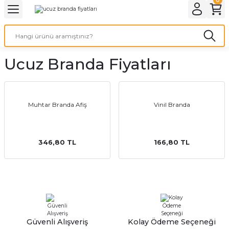
Geri Dön
Geri Dön
Geri Dön
Geri Dön
Geri Dön
Geri Dön
Geri Dön
eri
ı
nleri
 Ürünleri
ar
Ucuz Branda Fiyatları
Baskı
si
rünler
tiye
Muhtar Branda Afiş
Vinil Branda
deleri
ler
esi
346,80 TL
166,80 TL
s Kağıdı
 Baskı
Güvenli Alışveriş
Kolay Ödeme Seçeneği