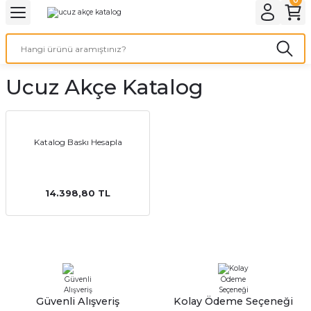
Geri Dön
Geri Dön
Geri Dön
Geri Dön
Geri Dön
Geri Dön
Geri Dön
eri
ı
nleri
 Ürünleri
ar
Ucuz Akçe Katalog
Baskı
si
rünler
tiye
Katalog Baskı Hesapla
deleri
ler
esi
14.398,80 TL
s Kağıdı
 Baskı
Güvenli Alışveriş
Kolay Ödeme Seçeneği