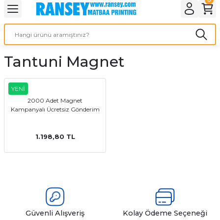
Geri Dön
Geri Dön
Geri Dön
Geri Dön
Geri Dön
Geri Dön
Geri Dön
eri
ı
nleri
 Ürünleri
ar
Tantuni Magnet
Baskı
si
rünler
tiye
YENİ
2000 Adet Magnet
Kampanyalı Ücretsiz Gönderim
deleri
ler
esi
1.198,80 TL
s Kağıdı
 Baskı
Güvenli Alışveriş
Kolay Ödeme Seçeneği