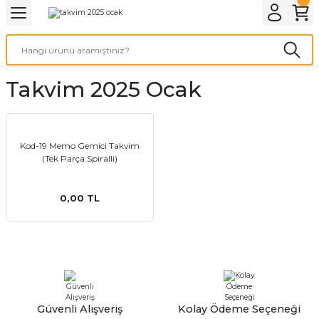
Geri Dön
Geri Dön
Geri Dön
Geri Dön
Geri Dön
Geri Dön
Geri Dön
eri
ı
nleri
 Ürünleri
ar
Takvim 2025 Ocak
Baskı
si
rünler
tiye
Kod-19 Memo Gemici Takvim
(Tek Parça Spiralli)
deleri
ler
esi
0,00 TL
s Kağıdı
 Baskı
Güvenli Alışveriş
Kolay Ödeme Seçeneği