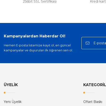
256bit SSL Sertifikası
Kredi kar
Kampanyalardan Haberdar Ol!
Hemen E-posta listemize kayıt ol, en güncel
kampanyalar ve duyuruları ilk öğrenen sen ol.
ÜYELİK
KATEGORİ
Yeni Üyelik
Ofset Baskı