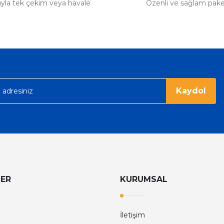
tıyla tek çekim veya havale
Özenli ve sağlam pak
Kaydol
LER
KURUMSAL
İletişim