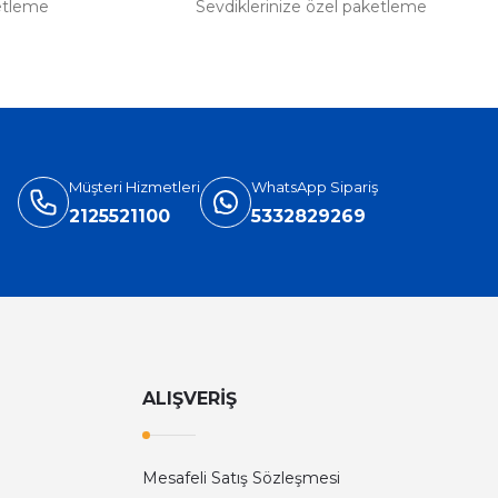
etleme
Sevdiklerinize özel paketleme
Müşteri Hizmetleri
WhatsApp Sipariş
2125521100
5332829269
ALIŞVERİŞ
Mesafeli Satış Sözleşmesi