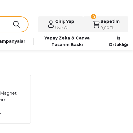
0
Giriş Yap
Sepetim
Üye Ol
0,00 TL
Yapay Zeka & Canva
İş
ampanyalar
Tasarım Baskı
Ortaklığı
m Magnet
rim
L