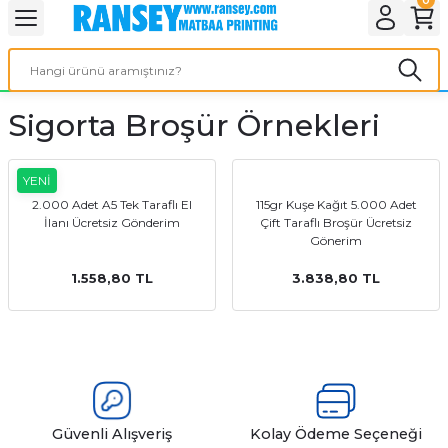
Geri Dön
Geri Dön
Geri Dön
Geri Dön
Geri Dön
Geri Dön
Geri Dön
eri
ı
nleri
 Ürünleri
ar
Sigorta Broşür Örnekleri
Baskı
si
rünler
tiye
YENİ
2.000 Adet A5 Tek Taraflı El
115gr Kuşe Kağıt 5.000 Adet
İlanı Ücretsiz Gönderim
Çift Taraflı Broşür Ücretsiz
deleri
ler
esi
Gönerim
1.558,80 TL
3.838,80 TL
s Kağıdı
 Baskı
Güvenli Alışveriş
Kolay Ödeme Seçeneği