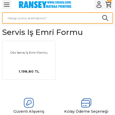
Geri Dön
Geri Dön
Geri Dön
Geri Dön
Geri Dön
Geri Dön
Geri Dön
eri
ı
nleri
 Ürünleri
ar
Servis Iş Emri Formu
Baskı
si
rünler
tiye
Oto Servis İş Emri Formu
deleri
ler
esi
1.198,80 TL
s Kağıdı
 Baskı
Güvenli Alışveriş
Kolay Ödeme Seçeneği