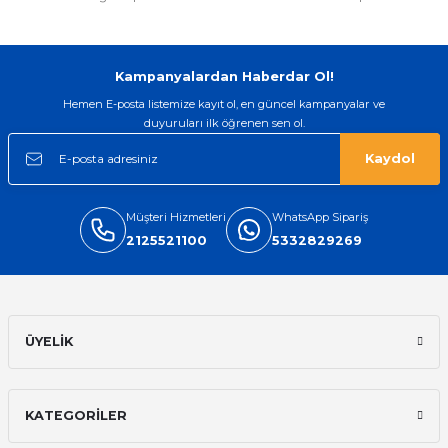
Kampanyalardan Haberdar Ol!
Hemen E-posta listemize kayıt ol, en güncel kampanyalar ve
duyuruları ilk öğrenen sen ol.
Kaydol
Müşteri Hizmetleri
WhatsApp Sipariş
2125521100
5332829269
ÜYELİK
KATEGORİLER