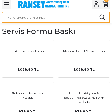
Geri Dön
Geri Dön
Geri Dön
Geri Dön
Geri Dön
Geri Dön
Geri Dön
eri
ı
nleri
 Ürünleri
ar
Servis Formu Baskı
Baskı
si
rünler
tiye
Su Arıtma Servis Formu
Makina Hizmet Servis Formu
deleri
ler
esi
1.078,80 TL
1.078,80 TL
s Kağıdı
Otokopili Makbuz Form
Her Ebatta A4 yada A5
Hesapla
Ebatlarında Sözleşme Form
Baskı İmkanı
 Baskı
838,80 TL
838,80 TL