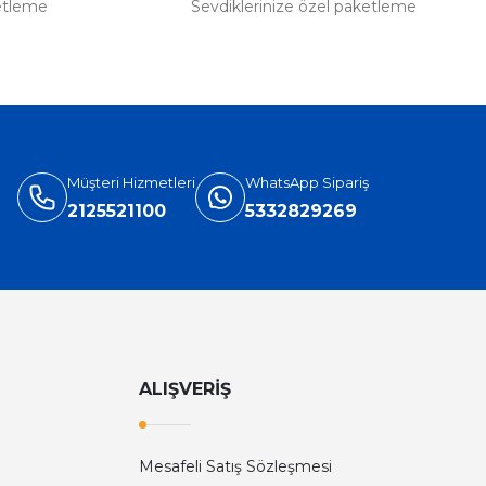
etleme
Sevdiklerinize özel paketleme
Müşteri Hizmetleri
WhatsApp Sipariş
2125521100
5332829269
ALIŞVERİŞ
Mesafeli Satış Sözleşmesi