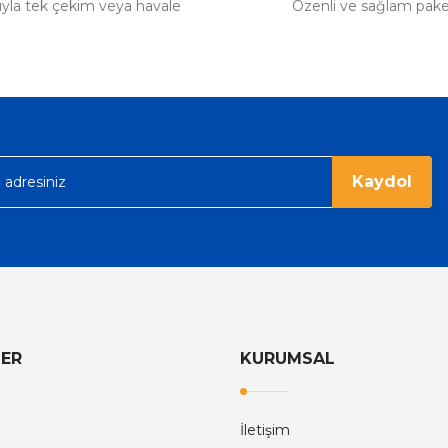
tıyla tek çekim veya havale
Özenli ve sağlam pak
Kaydol
LER
KURUMSAL
İletişim