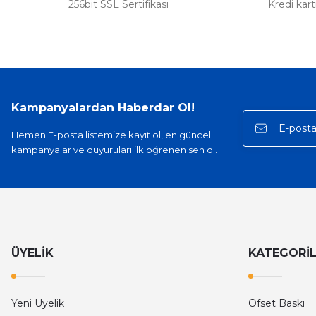
256bit SSL Sertifikası
Kredi kar
Kampanyalardan Haberdar Ol!
Hemen E-posta listemize kayıt ol, en güncel
kampanyalar ve duyuruları ilk öğrenen sen ol.
ÜYELİK
KATEGORİ
Yeni Üyelik
Ofset Baskı