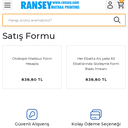
Geri Dön
Geri Dön
Geri Dön
Geri Dön
Geri Dön
Geri Dön
Geri Dön
eri
ı
nleri
 Ürünleri
ar
Satış Formu
Baskı
si
rünler
tiye
Otokopili Makbuz Form
Her Ebatta A4 yada A5
Hesapla
Ebatlarında Sözleşme Form
deleri
ler
esi
Baskı İmkanı
838,80 TL
838,80 TL
s Kağıdı
 Baskı
Güvenli Alışveriş
Kolay Ödeme Seçeneği