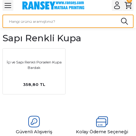
Geri Dön
Geri Dön
Geri Dön
Geri Dön
Geri Dön
Geri Dön
Geri Dön
eri
ı
nleri
 Ürünleri
ar
Sapı Renkli Kupa
Baskı
si
rünler
tiye
İçi ve Sapı Renkli Porselen Kupa
Bardak
deleri
ler
esi
358,80 TL
s Kağıdı
 Baskı
Güvenli Alışveriş
Kolay Ödeme Seçeneği