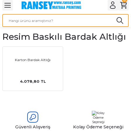
Geri Dön
Geri Dön
Geri Dön
Geri Dön
Geri Dön
Geri Dön
Geri Dön
eri
ı
nleri
 Ürünleri
ar
Resim Baskılı Bardak Altlığı
Baskı
si
rünler
tiye
Karton Bardak Altlığı
deleri
ler
esi
4.078,80 TL
s Kağıdı
 Baskı
Güvenli Alışveriş
Kolay Ödeme Seçeneği