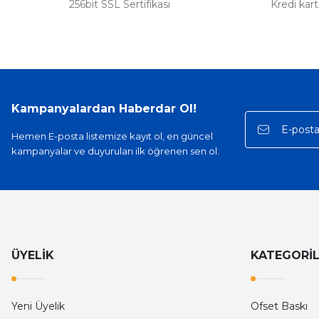
256bit SSL Sertifikası
Kredi kar
Kampanyalardan Haberdar Ol!
Hemen E-posta listemize kayıt ol, en güncel
kampanyalar ve duyuruları ilk öğrenen sen ol.
ÜYELİK
KATEGORİ
Yeni Üyelik
Ofset Baskı