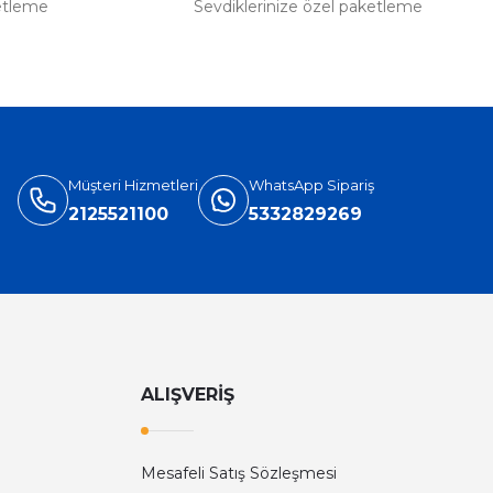
etleme
Sevdiklerinize özel paketleme
Müşteri Hizmetleri
WhatsApp Sipariş
2125521100
5332829269
ALIŞVERİŞ
Mesafeli Satış Sözleşmesi