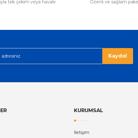
tıyla tek çekim veya havale
Özenli ve sağlam pak
Kaydol
LER
KURUMSAL
İletişim