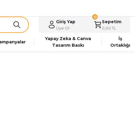
0
Giriş Yap
Sepetim
Üye Ol
0,00 TL
Yapay Zeka & Canva
İş
ampanyalar
Tasarım Baskı
Ortaklığı