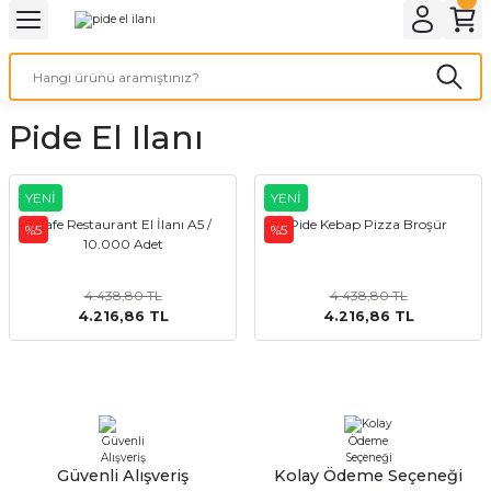
Geri Dön
Geri Dön
Geri Dön
Geri Dön
Geri Dön
Geri Dön
Geri Dön
eri
ı
nleri
 Ürünleri
ar
Pide El Ilanı
Baskı
si
rünler
tiye
YENİ
YENİ
Cafe Restaurant El İlanı A5 /
Pide Kebap Pizza Broşür
%5
%5
10.000 Adet
deleri
ler
esi
4.438,80 TL
4.438,80 TL
4.216,86 TL
4.216,86 TL
s Kağıdı
 Baskı
Güvenli Alışveriş
Kolay Ödeme Seçeneği