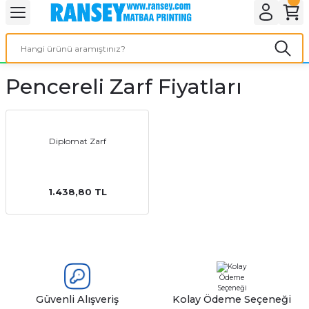
Geri Dön
Geri Dön
Geri Dön
Geri Dön
Geri Dön
Geri Dön
Geri Dön
eri
ı
nleri
 Ürünleri
ar
Pencereli Zarf Fiyatları
Baskı
si
rünler
tiye
Diplomat Zarf
deleri
ler
esi
1.438,80 TL
s Kağıdı
 Baskı
Güvenli Alışveriş
Kolay Ödeme Seçeneği