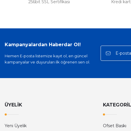
256bit SSL Sertifikası
Kredi kar
Kampanyalardan Haberdar Ol!
Hemen E-posta listemize kayıt ol, en güncel
kampanyalar ve duyuruları ilk öğrenen sen ol.
ÜYELİK
KATEGORİ
Yeni Üyelik
Ofset Baskı