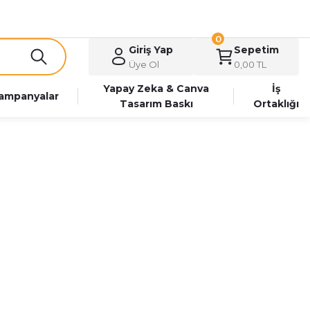
0
Giriş Yap
Sepetim
Üye Ol
0,00 TL
Yapay Zeka & Canva
İş
ampanyalar
Tasarım Baskı
Ortaklığı