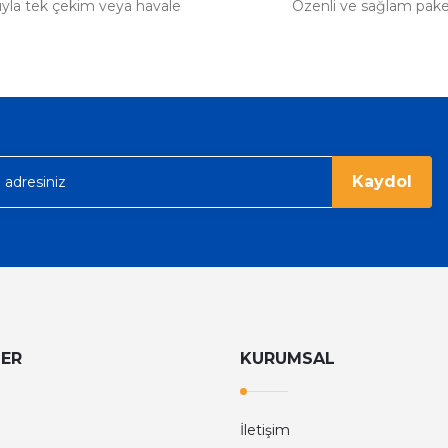
tıyla tek çekim veya havale
Özenli ve sağlam pak
Kaydol
LER
KURUMSAL
İletişim