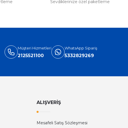
etleme
Sevdiklerinize özel paketleme
Müşteri Hizmetleri
WhatsApp Sipariş
2125521100
5332829269
ALIŞVERİŞ
Mesafeli Satış Sözleşmesi