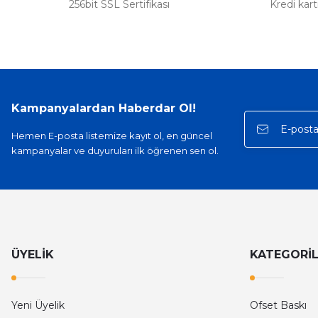
256bit SSL Sertifikası
Kredi kar
Kampanyalardan Haberdar Ol!
Hemen E-posta listemize kayıt ol, en güncel
kampanyalar ve duyuruları ilk öğrenen sen ol.
ÜYELİK
KATEGORİ
Yeni Üyelik
Ofset Baskı