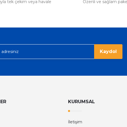
tıyla tek çekim veya havale
Özenli ve sağlam pak
Kaydol
LER
KURUMSAL
İletişim