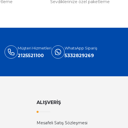
etleme
Sevdiklerinize özel paketleme
Müşteri Hizmetleri
WhatsApp Sipariş
2125521100
5332829269
ALIŞVERİŞ
Mesafeli Satış Sözleşmesi