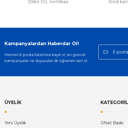
256bit SSL Sertifikası
Kredi kar
Kampanyalardan Haberdar Ol!
Hemen E-posta listemize kayıt ol, en güncel
kampanyalar ve duyuruları ilk öğrenen sen ol.
ÜYELİK
KATEGORİ
Yeni Üyelik
Ofset Baskı