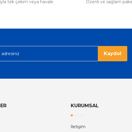
tıyla tek çekim veya havale
Özenli ve sağlam pak
Kaydol
LER
KURUMSAL
İletişim