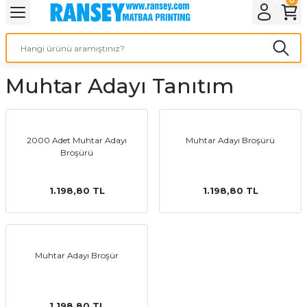
Geri Dön
Geri Dön
Geri Dön
Geri Dön
Geri Dön
Geri Dön
Geri Dön
eri
ı
nleri
 Ürünleri
ar
Muhtar Adayı Tanıtım
Baskı
si
rünler
tiye
2000 Adet Muhtar Adayı
Muhtar Adayı Broşürü
Broşürü
deleri
ler
esi
1.198,80 TL
1.198,80 TL
s Kağıdı
Muhtar Adayı Broşür
 Baskı
1.198,80 TL