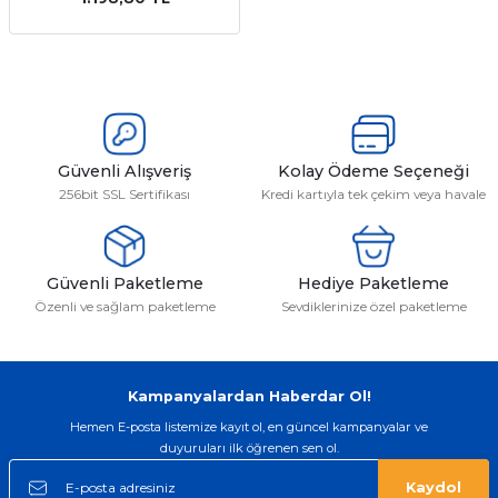
emler
Güvenli Alışveriş
Kolay Ödeme Seçeneği
256bit SSL Sertifikası
Kredi kartıyla tek çekim veya havale
Güvenli Paketleme
Hediye Paketleme
Özenli ve sağlam paketleme
Sevdiklerinize özel paketleme
Kampanyalardan Haberdar Ol!
Hemen E-posta listemize kayıt ol, en güncel kampanyalar ve
duyuruları ilk öğrenen sen ol.
Kaydol