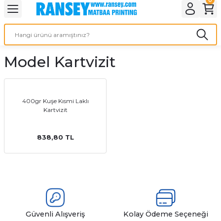
Geri Dön
Geri Dön
Geri Dön
Geri Dön
Geri Dön
Geri Dön
Geri Dön
eri
ı
nleri
 Ürünleri
ar
Model Kartvizit
Baskı
si
rünler
tiye
400gr Kuşe Kısmi Laklı
Kartvizit
deleri
ler
esi
838,80 TL
s Kağıdı
 Baskı
Güvenli Alışveriş
Kolay Ödeme Seçeneği