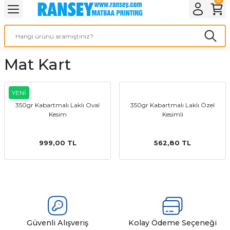
Geri Dön
Geri Dön
Geri Dön
Geri Dön
Geri Dön
Geri Dön
Geri Dön
eri
ı
nleri
 Ürünleri
ar
Mat Kart
Baskı
si
rünler
tiye
YENİ
350gr Kabartmalı Laklı Oval
350gr Kabartmalı Laklı Özel
Kesim
Kesimli
deleri
ler
esi
999,00 TL
562,80 TL
s Kağıdı
 Baskı
Güvenli Alışveriş
Kolay Ödeme Seçeneği