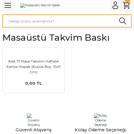
Geri Dön
Geri Dön
Geri Dön
Geri Dön
Geri Dön
Geri Dön
Geri Dön
eri
ı
nleri
 Ürünleri
ar
Masaüstü Takvim Baskı
Baskı
si
rünler
tiye
Kod: 71 Masa Takvimi Haftalık
Karton Kapak (Küçük Boy: 31x11
deleri
ler
esi
Cm)
0,00 TL
s Kağıdı
 Baskı
Güvenli Alışveriş
Kolay Ödeme Seçeneği