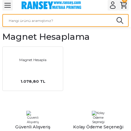
Geri Dön
Geri Dön
Geri Dön
Geri Dön
Geri Dön
Geri Dön
Geri Dön
eri
ı
nleri
 Ürünleri
ar
Magnet Hesaplama
Baskı
si
rünler
tiye
Magnet Hesapla
deleri
ler
esi
1.078,80 TL
s Kağıdı
 Baskı
Güvenli Alışveriş
Kolay Ödeme Seçeneği