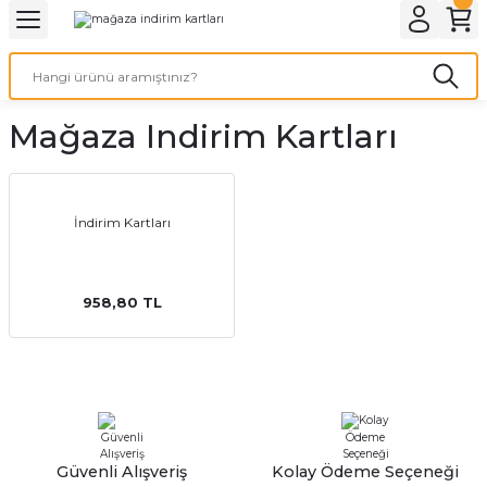
Geri Dön
Geri Dön
Geri Dön
Geri Dön
Geri Dön
Geri Dön
Geri Dön
eri
ı
nleri
 Ürünleri
ar
Mağaza Indirim Kartları
Baskı
si
rünler
tiye
İndirim Kartları
deleri
ler
esi
958,80 TL
s Kağıdı
 Baskı
Güvenli Alışveriş
Kolay Ödeme Seçeneği