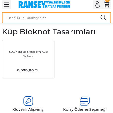
Geri Dön
Geri Dön
Geri Dön
Geri Dön
Geri Dön
Geri Dön
Geri Dön
eri
ı
nleri
 Ürünleri
ar
Küp Bloknot Tasarımları
Baskı
si
rünler
tiye
500 Yaprak 8x8x5 cm Küp
Bloknot
deleri
ler
esi
8.398,80 TL
s Kağıdı
 Baskı
Güvenli Alışveriş
Kolay Ödeme Seçeneği