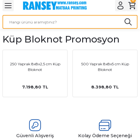
Geri Dön
Geri Dön
Geri Dön
Geri Dön
Geri Dön
Geri Dön
Geri Dön
eri
ı
nleri
 Ürünleri
ar
Küp Bloknot Promosyon
Baskı
si
rünler
tiye
250 Yaprak 8x8x2,5 cm Küp
500 Yaprak 8x8x5 cm Küp
Bloknot
Bloknot
deleri
ler
esi
7.198,80 TL
8.398,80 TL
s Kağıdı
 Baskı
Güvenli Alışveriş
Kolay Ödeme Seçeneği