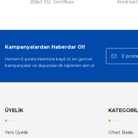
256bit SSL Sertifikası
Kredi kar
Kampanyalardan Haberdar Ol!
Hemen E-posta listemize kayıt ol, en güncel
kampanyalar ve duyuruları ilk öğrenen sen ol.
ÜYELİK
KATEGORİ
Yeni Üyelik
Ofset Baskı