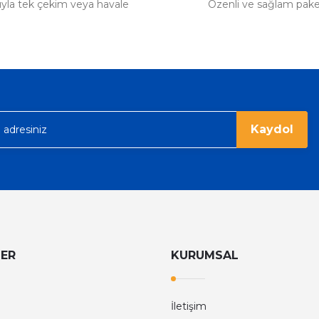
tıyla tek çekim veya havale
Özenli ve sağlam pak
Kaydol
LER
KURUMSAL
İletişim