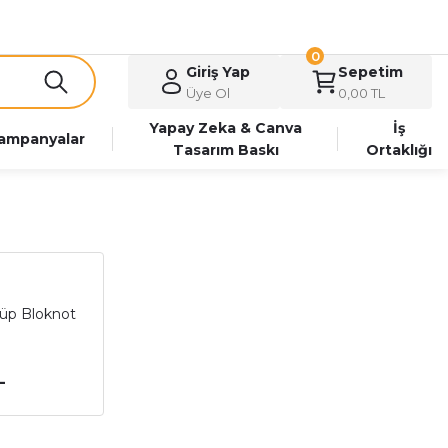
0
Giriş Yap
Sepetim
Üye Ol
0,00 TL
Yapay Zeka & Canva
İş
ampanyalar
Tasarım Baskı
Ortaklığı
üp Bloknot
L