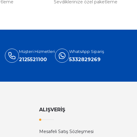
etleme
Sevdiklerinize özel paketleme
Müşteri Hizmetleri
WhatsApp Sipariş
2125521100
5332829269
ALIŞVERİŞ
Mesafeli Satış Sözleşmesi