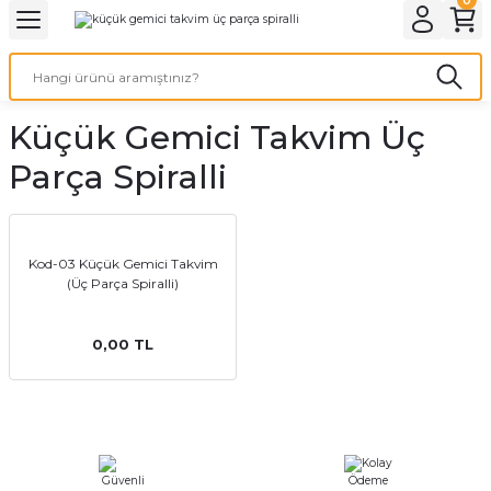
Geri Dön
Geri Dön
Geri Dön
Geri Dön
Geri Dön
Geri Dön
Geri Dön
eri
ı
nleri
 Ürünleri
ar
Küçük Gemici Takvim Üç
Baskı
si
rünler
Parça Spiralli
tiye
deleri
ler
esi
Kod-03 Küçük Gemici Takvim
(Üç Parça Spiralli)
0,00 TL
s Kağıdı
 Baskı