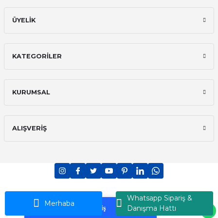
ÜYELİK
KATEGORİLER
KURUMSAL
ALIŞVERİŞ
PCI-DSS Ödeme Güvenliği
7/24 Canlı Destek
Whatsapp Sipariş &
Ransey © 2026 - Tüm Hakları Saklıdır
Merhaba
Danışma Hattı
Korumalı Alışveriş
iyzico Korumalı Alışveriş
ideasoft
ile
e-