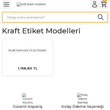
Geri Dön
Geri Dön
Geri Dön
Geri Dön
Geri Dön
Geri Dön
Geri Dön
eri
ı
nleri
 Ürünleri
ar
Kraft Etiket Modelleri
Baskı
si
rünler
tiye
Kraft Kartvizit Ürün Etiketi
deleri
ler
esi
1.198,80 TL
s Kağıdı
 Baskı
Güvenli Alışveriş
Kolay Ödeme Seçeneği