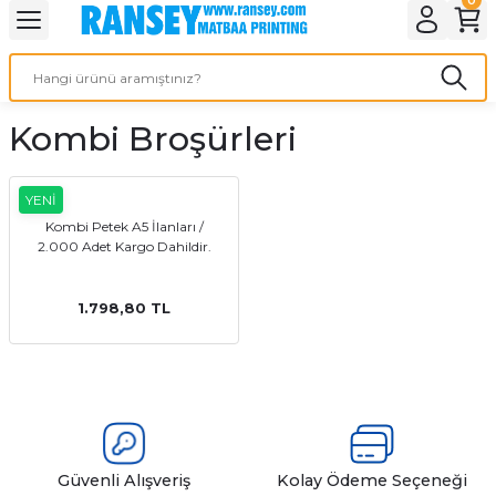
Geri Dön
Geri Dön
Geri Dön
Geri Dön
Geri Dön
Geri Dön
Geri Dön
eri
ı
nleri
 Ürünleri
ar
Kombi Broşürleri
Baskı
si
rünler
tiye
YENİ
Kombi Petek A5 İlanları /
2.000 Adet Kargo Dahildir.
deleri
ler
esi
1.798,80 TL
s Kağıdı
 Baskı
Güvenli Alışveriş
Kolay Ödeme Seçeneği