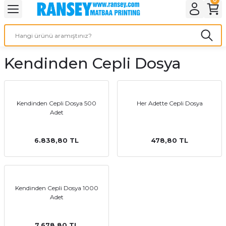
Geri Dön
Geri Dön
Geri Dön
Geri Dön
Geri Dön
Geri Dön
Geri Dön
eri
ı
nleri
 Ürünleri
ar
Kendinden Cepli Dosya
Baskı
si
rünler
tiye
Kendinden Cepli Dosya 500
Her Adette Cepli Dosya
Adet
deleri
ler
esi
6.838,80 TL
478,80 TL
s Kağıdı
Kendinden Cepli Dosya 1000
Adet
 Baskı
7.678,80 TL