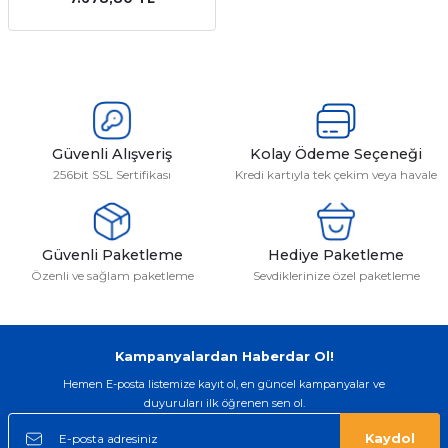
emler
Güvenli Alışveriş
Kolay Ödeme Seçeneği
256bit SSL Sertifikası
Kredi kartıyla tek çekim veya havale
Güvenli Paketleme
Hediye Paketleme
Özenli ve sağlam paketleme
Sevdiklerinize özel paketleme
Kampanyalardan Haberdar Ol!
Hemen E-posta listemize kayıt ol, en güncel kampanyalar ve
duyuruları ilk öğrenen sen ol.
Kaydol